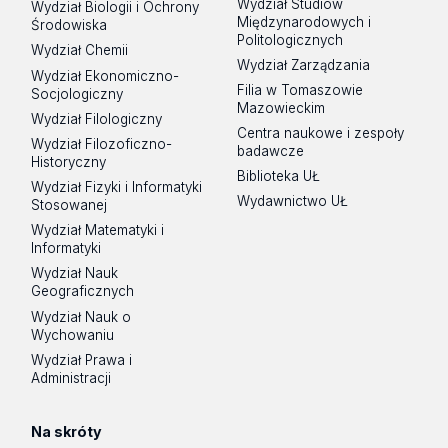
Wydział Studiów
Wydział Biologii i Ochrony
Międzynarodowych i
Środowiska
Politologicznych
Wydział Chemii
Wydział Zarządzania
Wydział Ekonomiczno-
Filia w Tomaszowie
Socjologiczny
Mazowieckim
Wydział Filologiczny
Centra naukowe i zespoły
Wydział Filozoficzno-
badawcze
Historyczny
Biblioteka UŁ
Wydział Fizyki i Informatyki
Wydawnictwo UŁ
Stosowanej
Wydział Matematyki i
Informatyki
Wydział Nauk
Geograficznych
Wydział Nauk o
Wychowaniu
Wydział Prawa i
Administracji
Na skróty