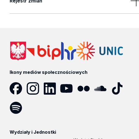
Rejestr zmian
13.05.2026 | 12:36:01
Autor:
Natalia Halicka
Opis:
Aktualizacja artykułu
13.05.2026 | 12:19:45
Autor:
Natalia Halicka
Opis:
Dodanie
Ikony mediów społecznościowych
zobacz zakres zmian
Facebook
Instagram
LinkedIn
YouTube
Flickr
SoundCloud
Tik
Tok
Spotify
Podcast
Wydziały i Jednostki