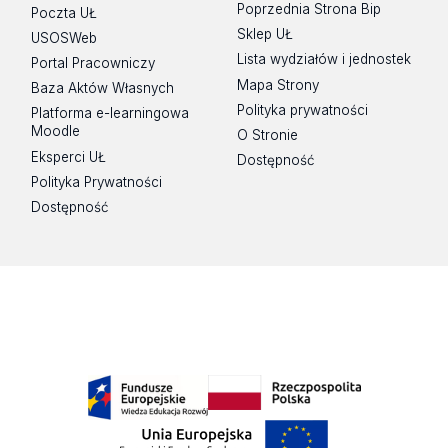
Poprzednia Strona Bip
Psychologii Wydziału Nauk o Wychowaniu UŁ.
Poczta UŁ
Matematyki i Informatyki ds. nauki i współpracy z
Sklep UŁ
USOSWeb
zagranicą.
Lista wydziałów i jednostek
Portal Pracowniczy
Mapa Strony
Baza Aktów Własnych
Polityka prywatności
Platforma e-learningowa
Moodle
O Stronie
Eksperci UŁ
Dostępność
Polityka Prywatności
Dostępność