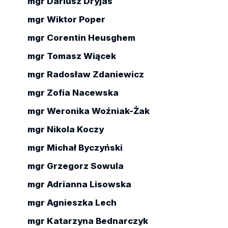
mgr Dariusz Dryjas
mgr Wiktor Poper
mgr Corentin Heusghem
mgr Tomasz Wiącek
mgr Radosław Zdaniewicz
mgr Zofia Nacewska
mgr Weronika Woźniak-Żak
mgr Nikola Koczy
mgr Michał Byczyński
mgr Grzegorz Sowula
mgr Adrianna Lisowska
mgr Agnieszka Lech
mgr Katarzyna Bednarczyk