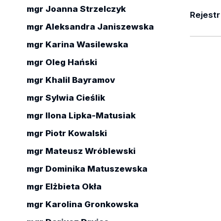
mgr Joanna Strzelczyk
Rejestr
mgr Aleksandra Janiszewska
17.06.20
mgr Karina Wasilewska
Autor:
mgr Oleg Hański
A
Opis:
mgr Khalil Bayramov
mgr Sylwia Cieślik
17.06.20
mgr Ilona Lipka-Matusiak
Autor:
D
Opis:
mgr Piotr Kowalski
zoba
mgr Mateusz Wróblewski
mgr Dominika Matuszewska
mgr Elżbieta Okła
mgr Karolina Gronkowska