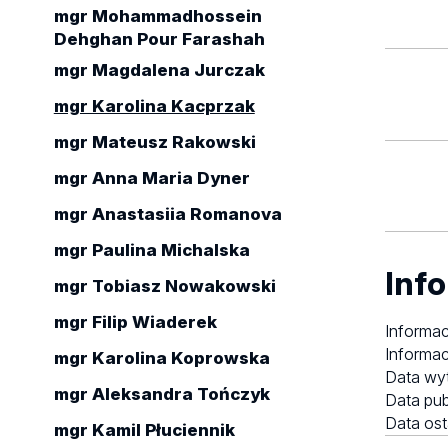
mgr Mohammadhossein
Dehghan Pour Farashah
mgr Magdalena Jurczak
mgr Karolina Kacprzak
mgr Mateusz Rakowski
mgr Anna Maria Dyner
mgr Anastasiia Romanova
mgr Paulina Michalska
Info
mgr Tobiasz Nowakowski
mgr Filip Wiaderek
Informac
Informac
mgr Karolina Koprowska
Data wy
mgr Aleksandra Tończyk
Data pub
Data ost
mgr Kamil Płuciennik