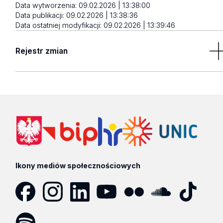
Data wytworzenia:
09.02.2026 | 13:38:00
Data publikacji:
09.02.2026 | 13:38:36
Data ostatniej modyfikacji:
09.02.2026 | 13:39:46
Rejestr zmian
09.02.2026 | 13:39:46
Autor:
Natalia Halicka
Opis:
Aktualizacja artykułu
09.02.2026 | 13:38:36
Autor:
Natalia Halicka
Opis:
Dodanie
Ikony mediów społecznościowych
zobacz zakres zmian
Facebook
Instagram
LinkedIn
YouTube
Flickr
SoundCloud
Tik
Tok