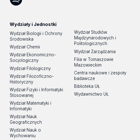
Spotify
Podcast
Wydziały i Jednostki
Wydział Studiów
Wydział Biologii i Ochrony
Międzynarodowych i
Środowiska
Politologicznych
Wydział Chemii
Wydział Zarządzania
Wydział Ekonomiczno-
Filia w Tomaszowie
Socjologiczny
Mazowieckim
Wydział Filologiczny
Centra naukowe i zespoły
Wydział Filozoficzno-
badawcze
Historyczny
Biblioteka UŁ
Wydział Fizyki i Informatyki
Wydawnictwo UŁ
Stosowanej
Wydział Matematyki i
Informatyki
Wydział Nauk
Geograficznych
Wydział Nauk o
Wychowaniu