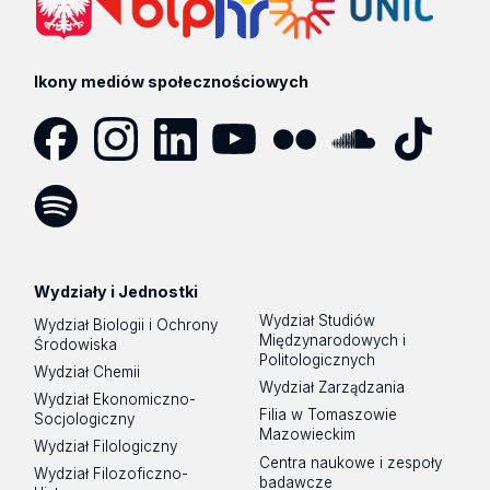
Ikony mediów społecznościowych
Facebook
Instagram
LinkedIn
YouTube
Flickr
SoundCloud
Tik
Tok
Spotify
Podcast
Wydziały i Jednostki
Wydział Studiów
Wydział Biologii i Ochrony
Międzynarodowych i
Środowiska
Politologicznych
Wydział Chemii
Wydział Zarządzania
Wydział Ekonomiczno-
Filia w Tomaszowie
Socjologiczny
Mazowieckim
Wydział Filologiczny
Centra naukowe i zespoły
Wydział Filozoficzno-
badawcze