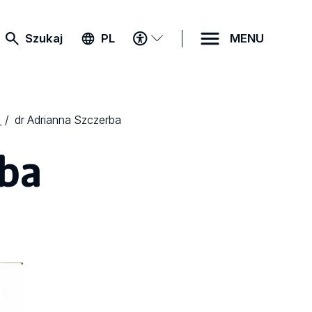
MENU
Szukaj
PL
MENU
DOSTĘPNOŚCI
dr Adrianna Szczerba
rba