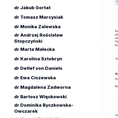
dr Jakub Gortat
dr Tomasz Marcysiak
dr Monika Zalewska
dr Andrzej Rościsław
Stopczyński
dr Marta Małecka
dr Karolina Sztobryn
dr Detlef von Daniels
dr Ewa Ciszewska
dr Magdalena Zadworna
dr Bartosz Więckowski
dr Dominika Byczkowska-
Owczarek