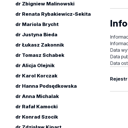
dr Zbigniew Malinowski
dr Renata Rybakiewicz-Sekita
Info
dr Mariola Brycht
dr Justyna Bieda
Informac
Informac
dr Łukasz Zakonnik
Data wy
dr Tomasz Schabek
Data pub
Data ost
dr Alicja Olejnik
dr Karol Korczak
Rejestr
dr Hanna Podsędkowska
Brak w
dr Anna Michalak
dr Rafał Kamocki
dr Konrad Szocik
dr Zdzisław Kinart