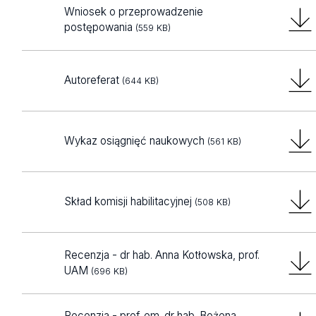
Wniosek o przeprowadzenie
postępowania
(559 KB)
Autoreferat
(644 KB)
Wykaz osiągnięć naukowych
(561 KB)
Skład komisji habilitacyjnej
(508 KB)
Recenzja - dr hab. Anna Kotłowska, prof.
UAM
(696 KB)
Recenzja - prof. em. dr hab. Bożena