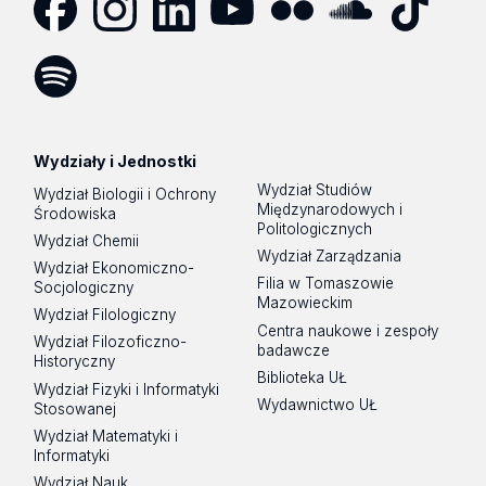
Facebook
Instagram
LinkedIn
YouTube
Flickr
SoundCloud
Tik
Tok
Spotify
Podcast
Wydziały i Jednostki
Wydział Studiów
Wydział Biologii i Ochrony
Międzynarodowych i
Środowiska
Politologicznych
Wydział Chemii
Wydział Zarządzania
Wydział Ekonomiczno-
Filia w Tomaszowie
Socjologiczny
Mazowieckim
Wydział Filologiczny
Centra naukowe i zespoły
Wydział Filozoficzno-
badawcze
Historyczny
Biblioteka UŁ
Wydział Fizyki i Informatyki
Wydawnictwo UŁ
Stosowanej
Wydział Matematyki i
Informatyki
Wydział Nauk