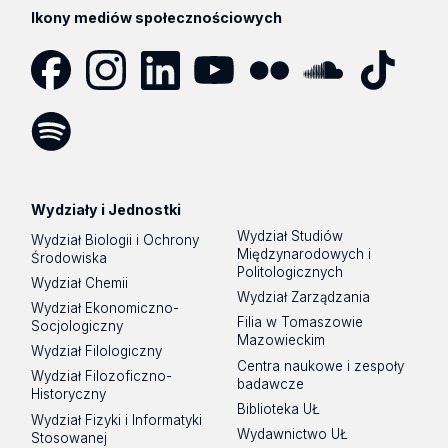
Ikony mediów społecznościowych
Facebook
Instagram
LinkedIn
YouTube
Flickr
SoundCloud
Tik
Tok
Spotify
Podcast
Wydziały i Jednostki
Wydział Studiów
Wydział Biologii i Ochrony
Międzynarodowych i
Środowiska
Politologicznych
Wydział Chemii
Wydział Zarządzania
Wydział Ekonomiczno-
Filia w Tomaszowie
Socjologiczny
Mazowieckim
Wydział Filologiczny
Centra naukowe i zespoły
Wydział Filozoficzno-
badawcze
Historyczny
Biblioteka UŁ
Wydział Fizyki i Informatyki
Wydawnictwo UŁ
Stosowanej