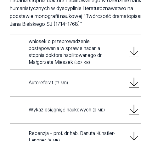
nadania stopnia doktora habilitowanego w dziedzinie nau
humanistycznych w dyscyplinie literaturoznawstwo na
podstawie monografii naukowej "Twórczość dramatopisa
Jana Bielskiego SJ (1714-1768)"
wniosek o przeprowadzenie
postępowania w sprawie nadania
stopnia doktora habilitowanego dr
Małgorzata Mieszek
(507 KB)
Autoreferat
(17 MB)
Wykaz osiągnięć naukowych
(3 MB)
Recenzja - prof. dr hab. Danuta Künstler-
Langner
(8 MB)