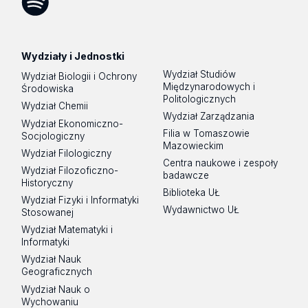
Spotify
Podcast
Wydziały i Jednostki
Wydział Studiów
Wydział Biologii i Ochrony
Międzynarodowych i
Środowiska
Politologicznych
Wydział Chemii
Wydział Zarządzania
Wydział Ekonomiczno-
Filia w Tomaszowie
Socjologiczny
Mazowieckim
Wydział Filologiczny
Centra naukowe i zespoły
Wydział Filozoficzno-
badawcze
Historyczny
Biblioteka UŁ
Wydział Fizyki i Informatyki
Wydawnictwo UŁ
Stosowanej
Wydział Matematyki i
Informatyki
Wydział Nauk
Geograficznych
Wydział Nauk o
Wychowaniu