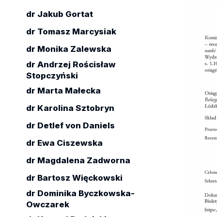
dr Jakub Gortat
dr Tomasz Marcysiak
dr Monika Zalewska
dr Andrzej Rościsław
Stopczyński
dr Marta Małecka
dr Karolina Sztobryn
dr Detlef von Daniels
dr Ewa Ciszewska
dr Magdalena Zadworna
dr Bartosz Więckowski
dr Dominika Byczkowska-
Owczarek