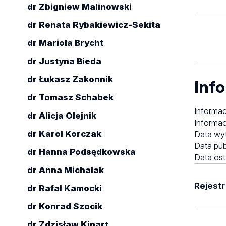
dr Zbigniew Malinowski
dr Renata Rybakiewicz-Sekita
dr Mariola Brycht
dr Justyna Bieda
dr Łukasz Zakonnik
Info
dr Tomasz Schabek
Informac
dr Alicja Olejnik
Informac
dr Karol Korczak
Data wy
Data pub
dr Hanna Podsędkowska
Data ost
dr Anna Michalak
Rejestr
dr Rafał Kamocki
dr Konrad Szocik
27.01.20
dr Zdzisław Kinart