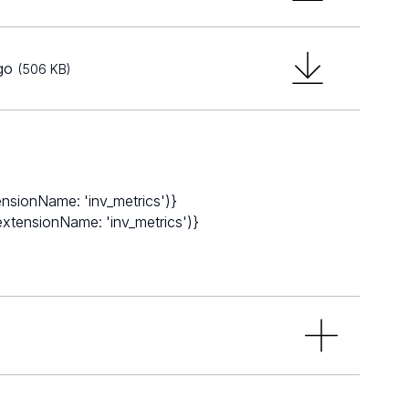
ego
(506 KB)
tensionName: 'inv_metrics')}
, extensionName: 'inv_metrics')}