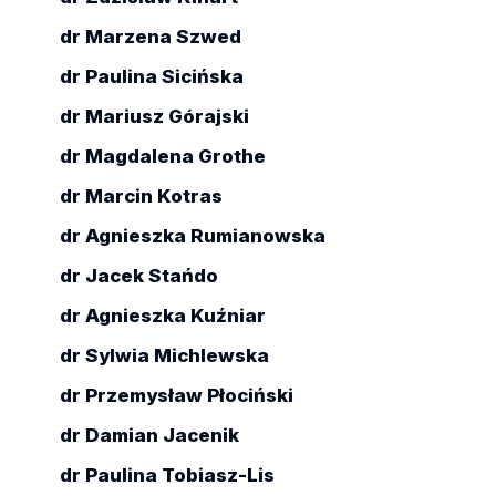
Autor:
A
Opis:
dr Marzena Szwed
dr Paulina Sicińska
16.01.20
dr Mariusz Górajski
Autor:
dr Magdalena Grothe
A
Opis:
dr Marcin Kotras
zoba
dr Agnieszka Rumianowska
dr Jacek Stańdo
10.12.20
dr Agnieszka Kuźniar
Autor:
A
dr Sylwia Michlewska
Opis:
dr Przemysław Płociński
zoba
dr Damian Jacenik
dr Paulina Tobiasz-Lis
20.11.20