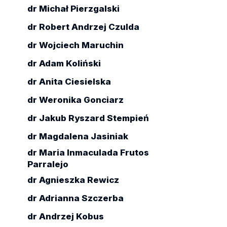
Autor:
dr Michał Pierzgalski
D
Opis:
dr Robert Andrzej Czulda
zoba
dr Wojciech Maruchin
dr Adam Koliński
dr Anita Ciesielska
dr Weronika Gonciarz
dr Jakub Ryszard Stempień
dr Magdalena Jasiniak
dr Maria Inmaculada Frutos
Parralejo
dr Agnieszka Rewicz
dr Adrianna Szczerba
dr Andrzej Kobus