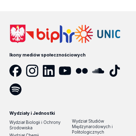
Brak wyników
Ikony mediów społecznościowych
Facebook
Instagram
LinkedIn
YouTube
Flickr
SoundCloud
Tik
Tok
Spotify
Podcast
Wydziały i Jednostki
Wydział Studiów
Wydział Biologii i Ochrony
Międzynarodowych i
Środowiska
Politologicznych
Wydział Chemii