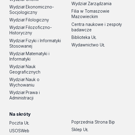
Wydział Zarządzania
Wydział Ekonomiczno-
Filia w Tomaszowie
Socjologiczny
Mazowieckim
Wydział Filologiczny
Centra naukowe i zespoły
Wydział Filozoficzno-
badawcze
Historyczny
Biblioteka UŁ
Wydział Fizyki i Informatyki
Wydawnictwo UŁ
Stosowanej
Wydział Matematyki i
Informatyki
Wydział Nauk
Geograficznych
Wydział Nauk o
Wychowaniu
Wydział Prawa i
Administracji
Na skróty
Poprzednia Strona Bip
Poczta UŁ
Sklep UŁ
USOSWeb