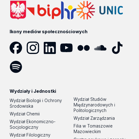
Ikony mediów społecznościowych
Facebook
Instagram
LinkedIn
YouTube
Flickr
SoundCloud
Tik
Tok
Spotify
Podcast
Wydziały i Jednostki
Wydział Studiów
Wydział Biologii i Ochrony
Międzynarodowych i
Środowiska
Politologicznych
Wydział Chemii
Wydział Zarządzania
Wydział Ekonomiczno-
Filia w Tomaszowie
Socjologiczny
Mazowieckim
Wydział Filologiczny