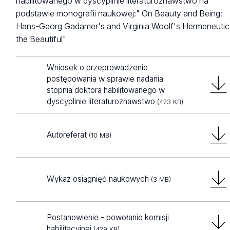
habilitowanego w dyscyplinie literaturoznawstwo na
podstawie monografii naukowej:" On Beauty and Being:
Hans-Georg Gadamer's and Virginia Woolf's Hermeneutic
the Beautiful"
Wniosek o przeprowadzenie
postępowania w sprawie nadania
stopnia doktora habilitowanego w
dyscyplinie literaturoznawstwo
(423 KB)
Autoreferat
(10 MB)
Wykaz osiągnięć naukowych
(3 MB)
Postanowienie - powołanie komisji
habilitacyjnej
(429 KB)