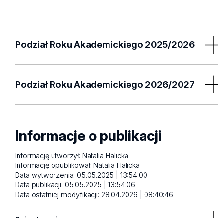
Podział Roku Akademickiego 2025/2026
Podział Roku Akademickiego 2026/2027
Zarządzenie nr 148 Rektora
Uniwersytetu Łódzkiego z dnia
Informacje o publikacji
5.05.2025 r.w sprawie: podziału roku
akademickiego 2025/2026
Zarządzenie nr 121 Rektora
Informację utworzył:
Natalia Halicka
Uniwersytetu Łódzkiego z dnia
Regulation No. 148 of the Rector of
Informację opublikował:
Natalia Halicka
27.04.2026 r. w sprawie: podziału roku
the University of Lodz of 5 May
Data wytworzenia:
05.05.2025 | 13:54:00
akademickiego 2026/2027
2025on: division of the academic year
Data publikacji:
05.05.2025 | 13:54:06
Data ostatniej modyfikacji:
28.04.2026 | 08:40:46
2025/2026
Regulation No. 121 of the Rector of the
University of Lodz 27.04.2026 on: