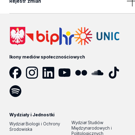
Rejestr zmian
division of the academic year
2026/2027
Brak wyników
Ikony mediów społecznościowych
Facebook
Instagram
LinkedIn
YouTube
Flickr
SoundCloud
Tik
Tok
Spotify
Podcast
Wydziały i Jednostki
Wydział Studiów
Wydział Biologii i Ochrony
Międzynarodowych i
Środowiska
Politologicznych