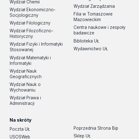
Wydział Chemii
Wydział Zarządzania
Wydział Ekonomiczno-
Filia w Tomaszowie
Socjologiczny
Mazowieckim
Wydział Filologiczny
Centra naukowe i zespoły
Wydział Filozoficzno-
badawcze
Historyczny
Biblioteka UŁ
Wydział Fizyki i Informatyki
Wydawnictwo UŁ
Stosowanej
Wydział Matematyki i
Informatyki
Wydział Nauk
Geograficznych
Wydział Nauk o
Wychowaniu
Wydział Prawa i
Administracji
Na skróty
Poprzednia Strona Bip
Poczta UŁ
Sklep UŁ
USOSWeb