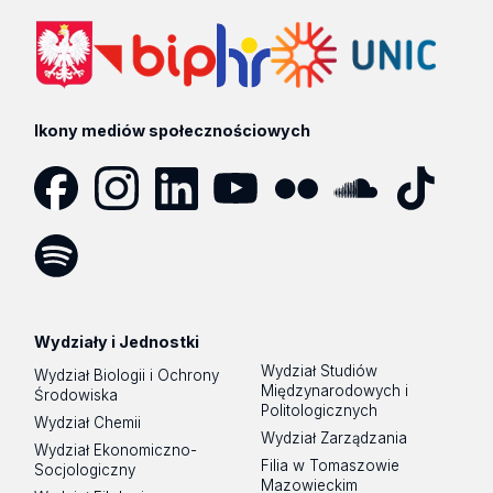
Ikony mediów społecznościowych
Facebook
Instagram
LinkedIn
YouTube
Flickr
SoundCloud
Tik
Tok
Spotify
Podcast
Wydziały i Jednostki
Wydział Studiów
Wydział Biologii i Ochrony
Międzynarodowych i
Środowiska
Politologicznych
Wydział Chemii
Wydział Zarządzania
Wydział Ekonomiczno-
Filia w Tomaszowie
Socjologiczny
Mazowieckim