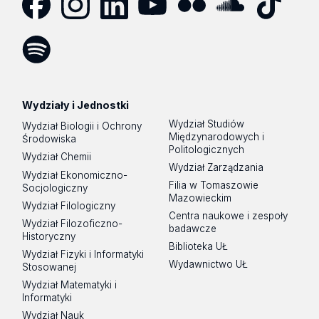
Facebook
Instagram
LinkedIn
YouTube
Flickr
SoundCloud
Tik
Tok
Spotify
Podcast
Wydziały i Jednostki
Wydział Studiów
Wydział Biologii i Ochrony
Międzynarodowych i
Środowiska
Politologicznych
Wydział Chemii
Wydział Zarządzania
Wydział Ekonomiczno-
Filia w Tomaszowie
Socjologiczny
Mazowieckim
Wydział Filologiczny
Centra naukowe i zespoły
Wydział Filozoficzno-
badawcze
Historyczny
Biblioteka UŁ
Wydział Fizyki i Informatyki
Wydawnictwo UŁ
Stosowanej
Wydział Matematyki i
Informatyki
Wydział Nauk