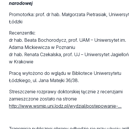
narodowej
Promotorka: prof. dr hab. Małgorzata Pietrasiak, Uniwersy
Łódzki
Recenzentki:
dr hab. Beata Bochorodycz, prof. UAM – Uniwersytet im.
Adama Mickiewicza w Poznaniu
dr hab. Renata Czekalska, prof. UJ
–
Uniwersytet Jagielloń
w Krakowie
Pracę wyłożono do wglądu w Bibliotece Uniwersytetu
Łódzkiego, ul. Jana Matejki 36/38.
Streszczenie rozprawy doktorskiej łącznie z recenzjami
zamieszczone zostało na stronie
http://www.wsmip.uni.lodz.pl/wydzial/postepowanie-...
Transmisja publicznej obrony odbędzie się przy użyciu apli