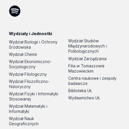
Facebook
Instagram
LinkedIn
YouTube
Flickr
SoundCloud
Tik
Tok
Spotify
Podcast
Wydziały i Jednostki
Wydział Studiów
Wydział Biologii i Ochrony
Międzynarodowych i
Środowiska
Politologicznych
Wydział Chemii
Wydział Zarządzania
Wydział Ekonomiczno-
Filia w Tomaszowie
Socjologiczny
Mazowieckim
Wydział Filologiczny
Centra naukowe i zespoły
Wydział Filozoficzno-
badawcze
Historyczny
Biblioteka UŁ
Wydział Fizyki i Informatyki
Wydawnictwo UŁ
Stosowanej
Wydział Matematyki i
Informatyki
Wydział Nauk
Geograficznych