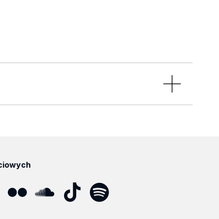
ciowych
ube
Flickr
SoundCloud
Tik
Spotify
Podcast
Tok