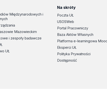
Na skróty
udiów Międzynarodowych i
Poczta UŁ
znych
USOSWeb
rządzania
Portal Pracowniczy
maszowie Mazowieckim
Baza Aktów Własnych
kowe i zespoły badawcze
Platforma e-learningowa Moo
UŁ
Eksperci UŁ
wo UŁ
Polityka Prywatności
Dostępność