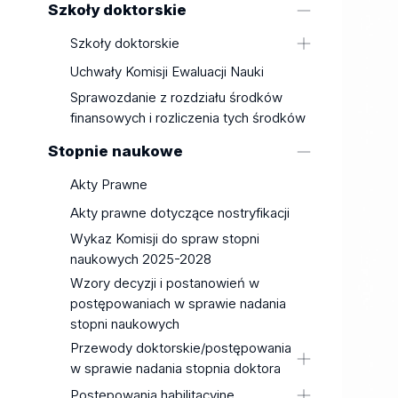
Szkoły doktorskie
dokumentów
Socjologiczny
z uzasadnieniem
The amount of fees for educational
Wydział Filologiczny
Szkoły doktorskie
services in the academic year
Wydział Filozoficzno-Historyczny
Szkoła Doktorska Nauk
Uchwały Komisji Ewaluacji Nauki
2024/2025
Humanistycznych
Wydział Fizyki i Informatyki
Sprawozdanie z rozdziału środków
Rules for collection fees
Stosowanej
Szkoła Doktorska BioMedChem
finansowych i rozliczenia tych środków
Fees for the issue and
Uniwersytetu Łódzkiego i Instytutów
Wydział Matematyki i Informatyki
Stopnie naukowe
authentication of documents
Polskiej Akademii Nauk w Łodzi
Wydział Nauk Geograficznych
Szkoła Doktorska Nauk
Akty Prawne
Wydział Nauk o Wychowaniu
Społecznych
Wydział Prawa i Administracji
Akty prawne dotyczące nostryfikacji
Szkoła Doktorska Nauk Ścisłych i
Wydział Studiów
Wykaz Komisji do spraw stopni
Przyrodniczych
Międzynarodowych i
naukowych 2025-2028
Zasady i tryb przyjmowania do
Politologicznych
Wzory decyzji i postanowień w
szkoły doktorskiej
Wydział Zarządzania
postępowaniach w sprawie nadania
Wzory dokumentów związanych ze
stopni naukowych
Filia Uniwersytetu Łódzkiego w
sprawowaniem funkcji promotora w
Tomaszowie Mazowieckim
Przewody doktorskie/postępowania
szkołach doktorskich Uniwersytetu
w sprawie nadania stopnia doktora
Łódzkiego
mgr Jakub Fabiś
Postępowania habilitacyjne