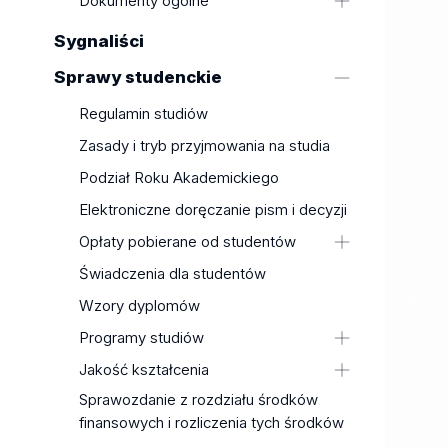
Dokumenty ogólne
działalności
Dekret o utworzeniu
Sygnaliści
Statut
Sprawy studenckie
Strategia
Regulamin studiów
Regulamin zarządzania prawami
autorskimi
Zasady i tryb przyjmowania na studia
Regulamin korzystania z
Podział Roku Akademickiego
infrastruktury badawczej
Elektroniczne doręczanie pism i decyzji
Standardy Ochrony Małoletnich
Opłaty pobierane od studentów
Uchwały Uczelnianej Komisji
Wyborczej
Wysokość opłat za usługi
Świadczenia dla studentów
Uchwały/Komunikaty Podkomisji
edukacyjne w roku akademickim
Wzory dyplomów
Uczelnianej Komisji Wyborczej
2026/2027
Programy studiów
Wysokość opłat za usługi
edukacyjne w roku akademickim
Wydział Biologii i Ochrony
Jakość kształcenia
2025/2026
Środowiska
Sprawozdanie z rozdziału środków
Uchwała PKA dotycząca oceny
Zasady pobierania opłat
Wydział Chemii
finansowych i rozliczenia tych środków
programowej lub oceny
Opłata za wydanie i uwierzytelnianie
Wydział Ekonomiczno-
kompleksowej wraz