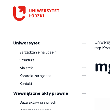
Uniwersy
Uniwersytet
mgr Krys
Zarządzanie na uczelni
mg
Kolegium Rektorskie
Struktura
Rada Uczelni
Wydziały
Majątek
Senat
Kolegia UŁ ds. nauki
Mienie uczelni
Kontrola zarządcza
Kolegia Dziekańskie
Finanse Uczelni
Oświadczenia o stanie kontroli
Kontakt
Pełnomocnicy Rektora
zarządczej
Wewnętrzne akty prawne
Plan działalności uczelni w danym
roku
Baza aktów prawnych
Sprawozdania z wykonania planu