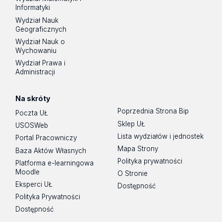
13.11.2024 | 14:46:17
Informatyki
Autor:
Natalia Halicka
Wydział Nauk
Opis:
Dodanie
Geograficznych
Wydział Nauk o
zobacz zakres zmian
Wychowaniu
Wydział Prawa i
Administracji
Na skróty
Poprzednia Strona Bip
Poczta UŁ
Sklep UŁ
USOSWeb
Lista wydziałów i jednostek
Portal Pracowniczy
Mapa Strony
Baza Aktów Własnych
Polityka prywatności
Platforma e-learningowa
Moodle
O Stronie
Eksperci UŁ
Dostępność
Polityka Prywatności
Dostępność