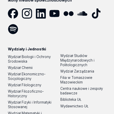
Ikony mediów społecznościowych
extensionName: 'inv_metrics')}
Opis:
Aktualizacja artykułu
zobacz zakres zmian
Facebook
Instagram
LinkedIn
YouTube
Flickr
SoundCloud
Tik
Tok
09.12.2024 | 08:32:22
Spotify
Podcast
Autor:
Natalia Halicka
Opis:
Aktualizacja artykułu
Wydziały i Jednostki
Wydział Studiów
Wydział Biologii i Ochrony
zobacz zakres zmian
Międzynarodowych i
Środowiska
Politologicznych
Wydział Chemii
Wydział Zarządzania
Wydział Ekonomiczno-
25.11.2024 | 14:20:11
Filia w Tomaszowie
Socjologiczny
Autor:
Natalia Halicka
Mazowieckim
Wydział Filologiczny
Opis:
Aktualizacja artykułu
Centra naukowe i zespoły
Wydział Filozoficzno-
badawcze
Historyczny
zobacz zakres zmian
Biblioteka UŁ
Wydział Fizyki i Informatyki
Wydawnictwo UŁ
Stosowanej
Wydział Matematyki i