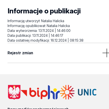
Informacje o publikacji
Informację utworzył:
Natalia Halicka
Informację opublikował:
Natalia Halicka
Data wytworzenia:
13.11.2024 | 14:46:00
Data publikacji:
13.11.2024 | 14:46:17
Data ostatniej modyfikacji:
16.12.2024 | 08:15:38
Rejestr zmian
16.12.2024 | 08:15:38
Autor:
{f:translate(key:'detail.metrics.automigration',
extensionName: 'inv_metrics')}
Opis:
Aktualizacja artykułu
09.12.2024 | 08:33:11
Autor:
{f:translate(key:'detail.metrics.automigration',