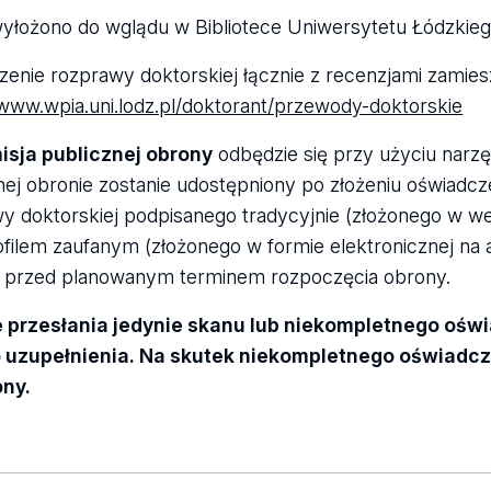
yłożono do wglądu w Bibliotece Uniwersytetu Łódzkie
zenie rozprawy doktorskiej łącznie z recenzjami zamies
/www.wpia.uni.lodz.pl/doktorant/przewody-doktorskie
isja publicznej obrony
odbędzie się przy użyciu narzę
nej obronie zostanie udostępniony po złożeniu oświadcz
y doktorskiej podpisanego tradycyjnie (złożonego w we
ofilem zaufanym (złożonego w formie elektronicznej na
y przed planowanym terminem rozpoczęcia obrony.
e przesłania jedynie skanu lub niekompletnego ośw
o uzupełnienia. Na skutek niekompletnego oświadc
ony.