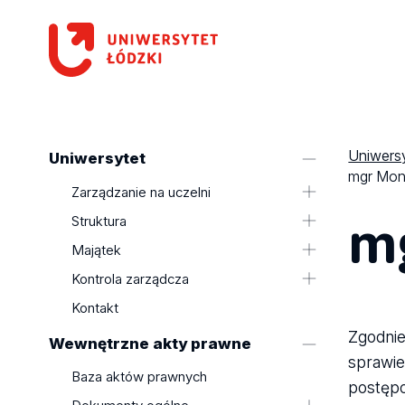
Uniwersy
Uniwersytet
mgr Mon
Zarządzanie na uczelni
m
Kolegium Rektorskie
Struktura
Rada Uczelni
Wydziały
Majątek
Senat
Kolegia UŁ ds. nauki
Mienie uczelni
Kontrola zarządcza
Kolegia Dziekańskie
Finanse Uczelni
Oświadczenia o stanie kontroli
Kontakt
Pełnomocnicy Rektora
zarządczej
Zgodnie
Wewnętrzne akty prawne
Plan działalności uczelni w danym
sprawie
roku
Baza aktów prawnych
postępo
Sprawozdania z wykonania planu