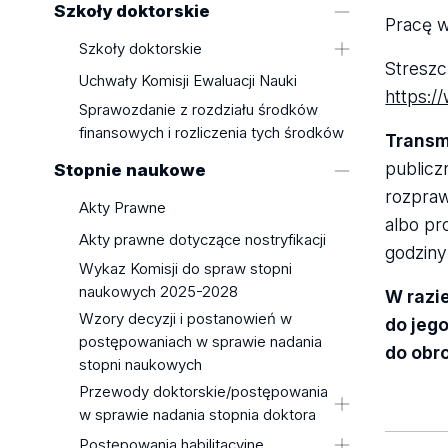
Szkoły doktorskie
dokumentów
Socjologiczny
z uzasadnieniem
Pracę w
The amount of fees for educational
Wydział Filologiczny
Szkoły doktorskie
Streszc
services in the academic year
Wydział Filozoficzno-Historyczny
Szkoła Doktorska Nauk
Uchwały Komisji Ewaluacji Nauki
2024/2025
https:/
Humanistycznych
Wydział Fizyki i Informatyki
Sprawozdanie z rozdziału środków
Rules for collection fees
Stosowanej
Szkoła Doktorska BioMedChem
finansowych i rozliczenia tych środków
Transm
Fees for the issue and
Uniwersytetu Łódzkiego i Instytutów
Wydział Matematyki i Informatyki
publicz
Stopnie naukowe
authentication of documents
Polskiej Akademii Nauk w Łodzi
Wydział Nauk Geograficznych
rozpraw
Szkoła Doktorska Nauk
Akty Prawne
Wydział Nauk o Wychowaniu
albo pr
Społecznych
Wydział Prawa i Administracji
Akty prawne dotyczące nostryfikacji
godzin
Szkoła Doktorska Nauk Ścisłych i
Wydział Studiów
Wykaz Komisji do spraw stopni
Przyrodniczych
Międzynarodowych i
naukowych 2025-2028
W razi
Zasady i tryb przyjmowania do
Politologicznych
Wzory decyzji i postanowień w
do jeg
szkoły doktorskiej
Wydział Zarządzania
postępowaniach w sprawie nadania
do obr
Wzory dokumentów związanych ze
stopni naukowych
Filia Uniwersytetu Łódzkiego w
sprawowaniem funkcji promotora w
Tomaszowie Mazowieckim
Przewody doktorskie/postępowania
szkołach doktorskich Uniwersytetu
w sprawie nadania stopnia doktora
Łódzkiego
mgr Jakub Fabiś
Postępowania habilitacyjne