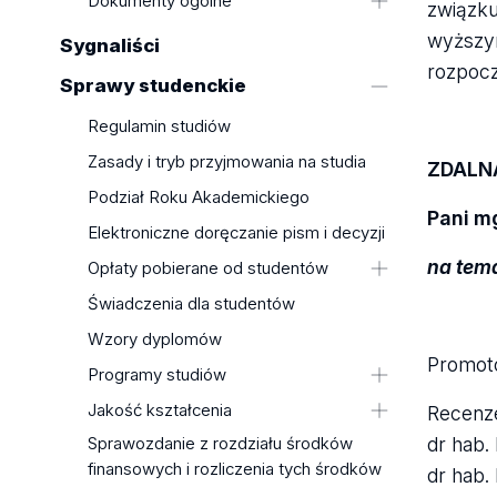
Dokumenty ogólne
związku
działalności
Dekret o utworzeniu
wyższym
Sygnaliści
Statut
rozpocz
Sprawy studenckie
Strategia
Regulamin studiów
Regulamin zarządzania prawami
autorskimi
Zasady i tryb przyjmowania na studia
ZDALN
Regulamin korzystania z
Podział Roku Akademickiego
infrastruktury badawczej
Pani m
Elektroniczne doręczanie pism i decyzji
Standardy Ochrony Małoletnich
na tem
Opłaty pobierane od studentów
Uchwały Uczelnianej Komisji
Wyborczej
Wysokość opłat za usługi
Świadczenia dla studentów
Uchwały/Komunikaty Podkomisji
edukacyjne w roku akademickim
Wzory dyplomów
Uczelnianej Komisji Wyborczej
2026/2027
Promoto
Programy studiów
Wysokość opłat za usługi
edukacyjne w roku akademickim
Wydział Biologii i Ochrony
Jakość kształcenia
Recenze
2025/2026
Środowiska
dr hab.
Sprawozdanie z rozdziału środków
Uchwała PKA dotycząca oceny
Zasady pobierania opłat
Wydział Chemii
finansowych i rozliczenia tych środków
programowej lub oceny
dr hab.
Opłata za wydanie i uwierzytelnianie
Wydział Ekonomiczno-
kompleksowej wraz