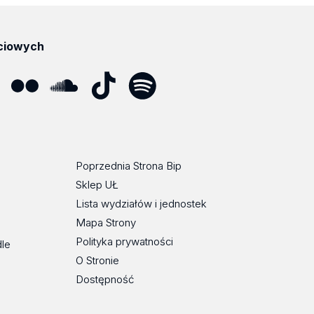
ciowych
ube
Flickr
SoundCloud
Tik
Spotify
Podcast
Tok
Poprzednia Strona Bip
Sklep UŁ
Lista wydziałów i jednostek
Mapa Strony
Polityka prywatności
dle
O Stronie
Dostępność