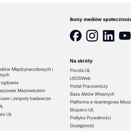
Ikony mediów społecznoś
Facebook
Instagram
LinkedIn
YouT
Na skróty
udiów Międzynarodowych i
Poczta UŁ
znych
USOSWeb
rządzania
Portal Pracowniczy
maszowie Mazowieckim
Baza Aktów Własnych
kowe i zespoły badawcze
Platforma e-learningowa Moo
UŁ
Eksperci UŁ
wo UŁ
Polityka Prywatności
Dostępność