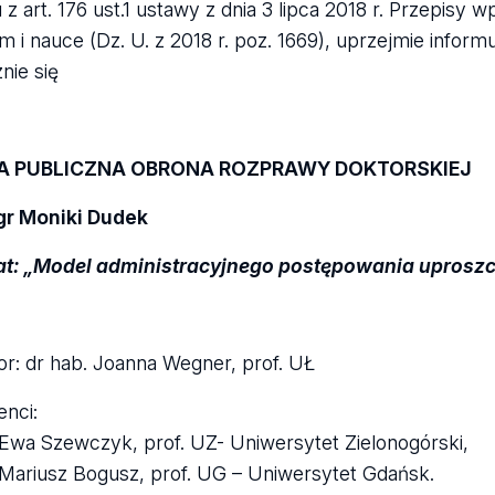
 z art. 176 ust.1 ustawy z dnia 3 lipca 2018 r. Przepis
 i nauce (Dz. U. z 2018 r. poz. 1669), uprzejmie inform
nie się
A PUBLICZNA OBRONA ROZPRAWY DOKTORSKIEJ
gr Moniki Dudek
at: „Model administracyjnego postępowania uprosz
r: dr hab. Joanna Wegner, prof. UŁ
nci:
 Ewa Szewczyk, prof. UZ- Uniwersytet Zielonogórski,
 Mariusz Bogusz, prof. UG – Uniwersytet Gdańsk.