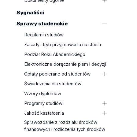
Dokumenty ogólne
działalności
Dekret o utworzeniu
Sygnaliści
Statut
Sprawy studenckie
Strategia
Regulamin studiów
Regulamin zarządzania prawami
autorskimi
Zasady i tryb przyjmowania na studia
Regulamin korzystania z
Podział Roku Akademickiego
infrastruktury badawczej
Elektroniczne doręczanie pism i decyzji
Standardy Ochrony Małoletnich
Opłaty pobierane od studentów
Uchwały Uczelnianej Komisji
Wyborczej
Wysokość opłat za usługi
Świadczenia dla studentów
Uchwały/Komunikaty Podkomisji
edukacyjne w roku akademickim
Wzory dyplomów
Uczelnianej Komisji Wyborczej
2026/2027
Programy studiów
Wysokość opłat za usługi
edukacyjne w roku akademickim
Wydział Biologii i Ochrony
Jakość kształcenia
2025/2026
Środowiska
Sprawozdanie z rozdziału środków
Uchwała PKA dotycząca oceny
Zasady pobierania opłat
Wydział Chemii
finansowych i rozliczenia tych środków
programowej lub oceny
Opłata za wydanie i uwierzytelnianie
Wydział Ekonomiczno-
kompleksowej wraz