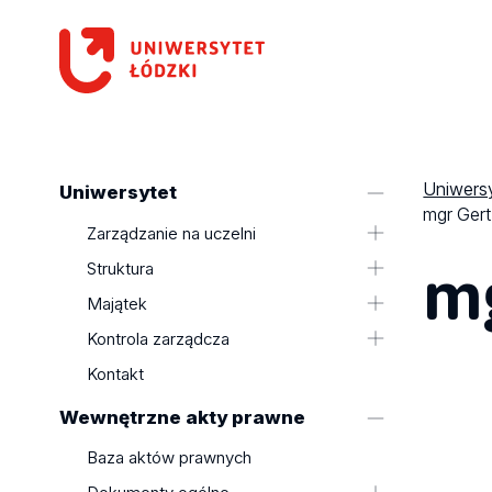
Uniwersy
Uniwersytet
mgr Gert
Zarządzanie na uczelni
mg
Kolegium Rektorskie
Struktura
Rada Uczelni
Wydziały
Majątek
Senat
Kolegia UŁ ds. nauki
Mienie uczelni
Kontrola zarządcza
Kolegia Dziekańskie
Finanse Uczelni
Oświadczenia o stanie kontroli
Kontakt
Pełnomocnicy Rektora
zarządczej
Wewnętrzne akty prawne
Plan działalności uczelni w danym
roku
Baza aktów prawnych
Sprawozdania z wykonania planu