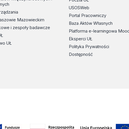
znych
USOSWeb
rządzania
Portal Pracowniczy
maszowie Mazowieckim
Baza Aktów Własnych
kowe i zespoły badawcze
Platforma e-learningowa Moo
UŁ
Eksperci UŁ
wo UŁ
Polityka Prywatności
Dostępność