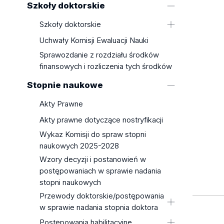
Szkoły doktorskie
dokumentów
Socjologiczny
z uzasadnieniem
The amount of fees for educational
Wydział Filologiczny
Szkoły doktorskie
services in the academic year
Wydział Filozoficzno-Historyczny
Szkoła Doktorska Nauk
Uchwały Komisji Ewaluacji Nauki
2024/2025
Humanistycznych
Wydział Fizyki i Informatyki
Sprawozdanie z rozdziału środków
Rules for collection fees
Stosowanej
Szkoła Doktorska BioMedChem
finansowych i rozliczenia tych środków
Fees for the issue and
Uniwersytetu Łódzkiego i Instytutów
Wydział Matematyki i Informatyki
Stopnie naukowe
authentication of documents
Polskiej Akademii Nauk w Łodzi
Wydział Nauk Geograficznych
Szkoła Doktorska Nauk
Akty Prawne
Wydział Nauk o Wychowaniu
Społecznych
Wydział Prawa i Administracji
Akty prawne dotyczące nostryfikacji
Szkoła Doktorska Nauk Ścisłych i
Wydział Studiów
Wykaz Komisji do spraw stopni
Przyrodniczych
Międzynarodowych i
naukowych 2025-2028
Zasady i tryb przyjmowania do
Politologicznych
Wzory decyzji i postanowień w
szkoły doktorskiej
Wydział Zarządzania
postępowaniach w sprawie nadania
Wzory dokumentów związanych ze
stopni naukowych
Filia Uniwersytetu Łódzkiego w
sprawowaniem funkcji promotora w
Tomaszowie Mazowieckim
Przewody doktorskie/postępowania
szkołach doktorskich Uniwersytetu
w sprawie nadania stopnia doktora
Łódzkiego
mgr Jakub Fabiś
Postępowania habilitacyjne