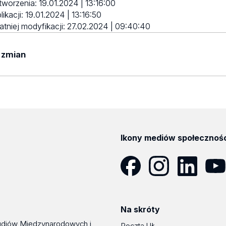
tworzenia:
19.01.2024 | 13:16:00
likacji:
19.01.2024 | 13:16:50
atniej modyfikacji:
27.02.2024 | 09:40:40
 zmian
yników
Ikony mediów społecznoś
Facebook
Instagram
LinkedIn
YouT
Na skróty
udiów Międzynarodowych i
Poczta UŁ