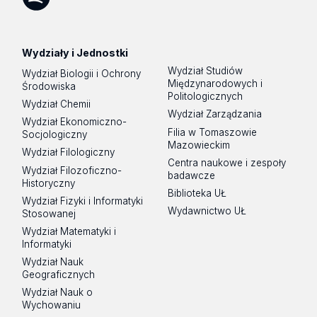
Spotify
Podcast
Wydziały i Jednostki
Wydział Studiów
Wydział Biologii i Ochrony
Międzynarodowych i
Środowiska
Politologicznych
Wydział Chemii
Wydział Zarządzania
Wydział Ekonomiczno-
Filia w Tomaszowie
Socjologiczny
Mazowieckim
Wydział Filologiczny
Centra naukowe i zespoły
Wydział Filozoficzno-
badawcze
Historyczny
Biblioteka UŁ
Wydział Fizyki i Informatyki
Wydawnictwo UŁ
Stosowanej
Wydział Matematyki i
Informatyki
Wydział Nauk
Geograficznych
Wydział Nauk o
Wychowaniu