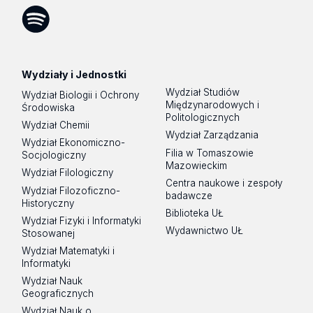
Tok
Spotify
Podcast
Wydziały i Jednostki
Wydział Studiów
Wydział Biologii i Ochrony
Międzynarodowych i
Środowiska
Politologicznych
Wydział Chemii
Wydział Zarządzania
Wydział Ekonomiczno-
Filia w Tomaszowie
Socjologiczny
Mazowieckim
Wydział Filologiczny
Centra naukowe i zespoły
Wydział Filozoficzno-
badawcze
Historyczny
Biblioteka UŁ
Wydział Fizyki i Informatyki
Wydawnictwo UŁ
Stosowanej
Wydział Matematyki i
Informatyki
Wydział Nauk
Geograficznych
Wydział Nauk o