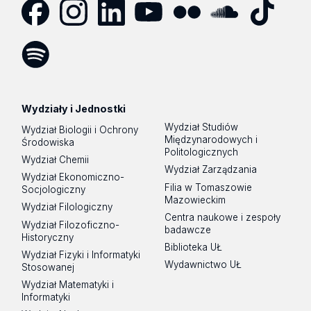
Facebook
Instagram
LinkedIn
YouTube
Flickr
SoundCloud
Tik
Tok
Spotify
Podcast
Wydziały i Jednostki
Wydział Studiów
Wydział Biologii i Ochrony
Międzynarodowych i
Środowiska
Politologicznych
Wydział Chemii
Wydział Zarządzania
Wydział Ekonomiczno-
Filia w Tomaszowie
Socjologiczny
Mazowieckim
Wydział Filologiczny
Centra naukowe i zespoły
Wydział Filozoficzno-
badawcze
Historyczny
Biblioteka UŁ
Wydział Fizyki i Informatyki
Wydawnictwo UŁ
Stosowanej
Wydział Matematyki i
Informatyki