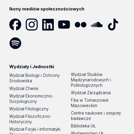
Ikony mediów społecznościowych
Facebook
Instagram
LinkedIn
YouTube
Flickr
SoundCloud
Tik
Tok
Spotify
Podcast
Wydziały i Jednostki
Wydział Studiów
Wydział Biologii i Ochrony
Międzynarodowych i
Środowiska
Politologicznych
Wydział Chemii
Wydział Zarządzania
Wydział Ekonomiczno-
Filia w Tomaszowie
Socjologiczny
Mazowieckim
Wydział Filologiczny
Centra naukowe i zespoły
Wydział Filozoficzno-
badawcze
Historyczny
Biblioteka UŁ
Wydział Fizyki i Informatyki
Wydawnictwo UŁ