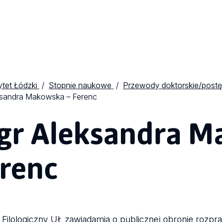
tet Łódzki
Stopnie naukowe
Przewody doktorskie/postę
ksandra Makowska – Ferenc
r Aleksandra M
renc
 Filologiczny UŁ zawiadamia o publicznej obronie rozp