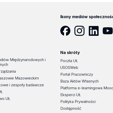
Ikony mediów społecznoś
Facebook
Instagram
LinkedIn
YouT
Na skróty
udiów Międzynarodowych i
Poczta UŁ
znych
USOSWeb
rządzania
Portal Pracowniczy
maszowie Mazowieckim
Baza Aktów Własnych
kowe i zespoły badawcze
Platforma e-learningowa Moo
UŁ
Eksperci UŁ
wo UŁ
Polityka Prywatności
Dostępność