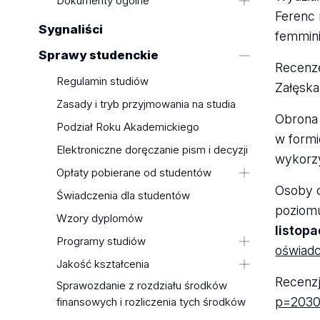
Dokumenty ogólne
działalności
Ferenc 
Dekret o utworzeniu
Sygnaliści
femmini
Statut
Sprawy studenckie
Strategia
Recenze
Regulamin studiów
Regulamin zarządzania prawami
Załęska
autorskimi
Zasady i tryb przyjmowania na studia
Regulamin korzystania z
Obrona 
Podział Roku Akademickiego
infrastruktury badawczej
w formi
Elektroniczne doręczanie pism i decyzji
Standardy Ochrony Małoletnich
wykorzy
Opłaty pobierane od studentów
Uchwały Uczelnianej Komisji
Osoby c
Wyborczej
Wysokość opłat za usługi
Świadczenia dla studentów
Uchwały/Komunikaty Podkomisji
poziomu
edukacyjne w roku akademickim
Wzory dyplomów
Uczelnianej Komisji Wyborczej
2026/2027
listop
Programy studiów
Wysokość opłat za usługi
oświadc
edukacyjne w roku akademickim
Wydział Biologii i Ochrony
Jakość kształcenia
2025/2026
Środowiska
Recenzj
Sprawozdanie z rozdziału środków
Uchwała PKA dotycząca oceny
Zasady pobierania opłat
Wydział Chemii
p=203
finansowych i rozliczenia tych środków
programowej lub oceny
Opłata za wydanie i uwierzytelnianie
Wydział Ekonomiczno-
kompleksowej wraz