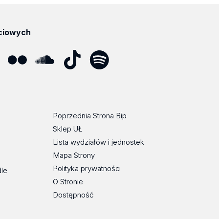
ciowych
ube
Flickr
SoundCloud
Tik
Spotify
Podcast
Tok
Poprzednia Strona Bip
Sklep UŁ
Lista wydziałów i jednostek
Mapa Strony
Polityka prywatności
dle
O Stronie
Dostępność