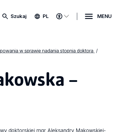
MENU
Szukaj
PL
MENU
DOSTĘPNOŚCI
powania w sprawie nadania stopnia doktora
akowska –
rawy doktorskiej mgr Aleksandry Makowskiej-