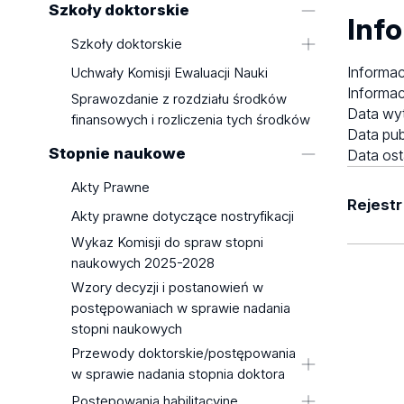
Szkoły doktorskie
dokumentów
Socjologiczny
z uzasadnieniem
Info
The amount of fees for educational
Wydział Filologiczny
Szkoły doktorskie
services in the academic year
Wydział Filozoficzno-Historyczny
Szkoła Doktorska Nauk
Informac
Uchwały Komisji Ewaluacji Nauki
2024/2025
Humanistycznych
Informac
Wydział Fizyki i Informatyki
Sprawozdanie z rozdziału środków
Rules for collection fees
Data wy
Stosowanej
Szkoła Doktorska BioMedChem
finansowych i rozliczenia tych środków
Data pub
Fees for the issue and
Uniwersytetu Łódzkiego i Instytutów
Wydział Matematyki i Informatyki
Stopnie naukowe
Data ost
authentication of documents
Polskiej Akademii Nauk w Łodzi
Wydział Nauk Geograficznych
Szkoła Doktorska Nauk
Akty Prawne
Wydział Nauk o Wychowaniu
Społecznych
Rejestr
Wydział Prawa i Administracji
Akty prawne dotyczące nostryfikacji
Szkoła Doktorska Nauk Ścisłych i
Wydział Studiów
Wykaz Komisji do spraw stopni
Przyrodniczych
Brak w
Międzynarodowych i
naukowych 2025-2028
Zasady i tryb przyjmowania do
Politologicznych
Wzory decyzji i postanowień w
szkoły doktorskiej
Wydział Zarządzania
postępowaniach w sprawie nadania
Wzory dokumentów związanych ze
stopni naukowych
Filia Uniwersytetu Łódzkiego w
sprawowaniem funkcji promotora w
Tomaszowie Mazowieckim
Przewody doktorskie/postępowania
szkołach doktorskich Uniwersytetu
w sprawie nadania stopnia doktora
Łódzkiego
mgr Jakub Fabiś
Postępowania habilitacyjne