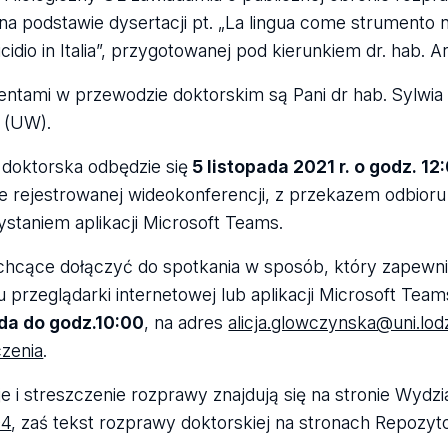
na podstawie dysertacji pt. „La lingua come strumento nel
cidio in Italia”, przygotowanej pod kierunkiem dr. hab. A
ntami w przewodzie doktorskim są Pani dr hab. Sylwia 
 (UW).
doktorska odbędzie się
5 listopada 2021 r. o godz. 12
e rejestrowanej wideokonferencji, z przekazem odbioru
staniem aplikacji Microsoft Teams.
hcące dołączyć do spotkania w sposób, który zapewni
 przeglądarki internetowej lub aplikacji Microsoft Team
ada do godz.10:00
, na adres
alicja.glowczynska@uni.lodz
zenia
.
e i streszczenie rozprawy znajdują się na stronie Wydzi
04
, zaś tekst rozprawy doktorskiej na stronach Repozyt