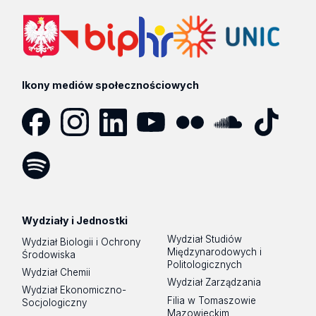
Ikony mediów społecznościowych
Facebook
Instagram
LinkedIn
YouTube
Flickr
SoundCloud
Tik
Tok
Spotify
Podcast
Wydziały i Jednostki
Wydział Studiów
Wydział Biologii i Ochrony
Międzynarodowych i
Środowiska
Politologicznych
Wydział Chemii
Wydział Zarządzania
Wydział Ekonomiczno-
Filia w Tomaszowie
Socjologiczny
Mazowieckim