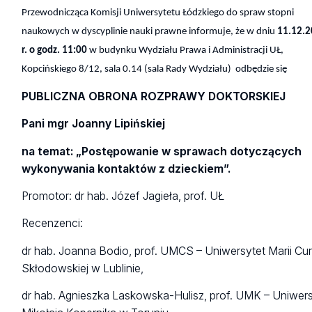
Przewodnicząca Komisji Uniwersytetu Łódzkiego do spraw stopni
naukowych w dyscyplinie nauki prawne informuje, że w dniu
11.12.
r. o godz. 11:00
w budynku Wydziału Prawa i Administracji UŁ,
Kopcińskiego 8/12, sala 0.14 (sala Rady Wydziału) odbędzie się
PUBLICZNA OBRONA ROZPRAWY DOKTORSKIEJ
Pani mgr Joanny Lipińskiej
na temat: „Postępowanie w sprawach dotyczących
wykonywania kontaktów z dzieckiem”.
Promotor: dr hab. Józef Jagieła, prof. UŁ
Recenzenci:
dr hab. Joanna Bodio, prof. UMCS – Uniwersytet Marii Cur
Skłodowskiej w Lublinie,
dr hab. Agnieszka Laskowska-Hulisz, prof. UMK – Uniwer